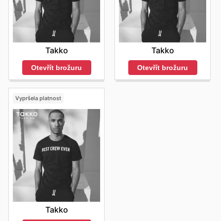
Takko
Takko
Otevřít brožuru
Otevřít brožuru
Vypršela platnost
Takko