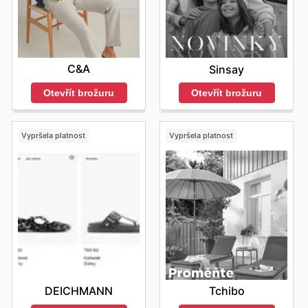
C&A
Sinsay
Otevřít brožuru
Otevřít brožuru
Vypršela platnost
Vypršela platnost
DEICHMANN
Tchibo