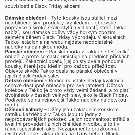
souvislosti s Black Friday akcemi:
Dámské oblečení
– Tyto kousky jsou stálicí mezi
nejoblíbenějšími produkty. Vzhledem k obrovské
poptávce a široké škále stylů a velikostí, které Takko
nabízí, jsou dámské oděvy vždy horkým zbožím,
zejména během Black Friday výprodejů. V aktuálních
Takko letácích a na webu najdete neodolatelné
nabídky na dámskou módu.
Pánské oblečení
– Pánská móda v Takko se těší velké
oblibě, a proto se často umisťuje na předních příčkách
prodejů. Zákazníci oceňují jejich stylové a pohodlné
kousky, které jsou ideální pro každou příležitost.
Objevte skvělé Takko deals na pánské oblečení v
jejich Black Friday sales.
Dětské oblečení
– Rodiče neustále hledají kvalitní a
cenově dostupné oblečení pro své ratolesti. Dětská
kolekce v Takko je proto vždy velmi žádaná, a to platí
dvojnásob v časech velkých slev, jako je Black Friday.
Podívejte se na nejnovější Takko nabídky na dětskou
módu.
Džínové kalhoty
– Džíny jsou základním kouskem
šatníku každého a v Takko jsou to jedny z
nejprodávanějších položek. Jejich rozmanitost střihů a
kvalitní provedení z nich činí ideální volbu, a to i v
rámci speciálních akcí. Nezapomeňte prozkoumat
jejich výhodné Takko deals na džíny během Black