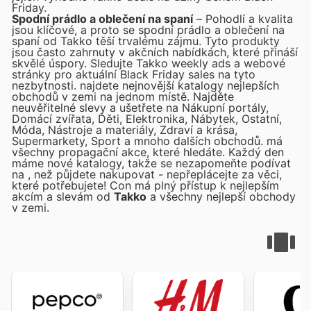
Friday.
Spodní prádlo a oblečení na spaní
– Pohodlí a kvalita
jsou klíčové, a proto se spodní prádlo a oblečení na
spaní od Takko těší trvalému zájmu. Tyto produkty
jsou často zahrnuty v akčních nabídkách, které přináší
skvělé úspory. Sledujte Takko weekly ads a webové
stránky pro aktuální Black Friday sales na tyto
nezbytnosti.
najdete nejnovější katalogy nejlepších
obchodů v zemi na jednom místě. Najděte
neuvěřitelné slevy a ušetřete na Nákupní portály,
Domácí zvířata, Děti, Elektronika, Nábytek, Ostatní,
Móda, Nástroje a materiály, Zdraví a krása,
Supermarkety, Sport a mnoho dalších obchodů.
má
všechny propagační akce, které hledáte. Každý den
máme nové katalogy, takže se nezapomeňte podívat
na
, než půjdete nakupovat - nepřeplácejte za věci,
které potřebujete! Con
má plný přístup k nejlepším
akcím a slevám od
Takko
a všechny nejlepší obchody
v zemi.