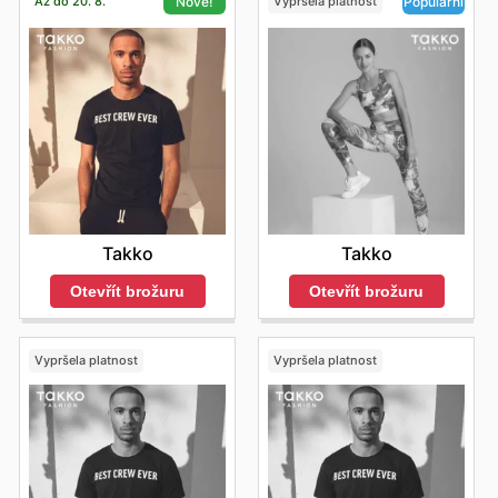
Až do 20. 8.
Vypršela platnost
Nové!
Populární
Takko
Takko
Otevřít brožuru
Otevřít brožuru
Vypršela platnost
Vypršela platnost