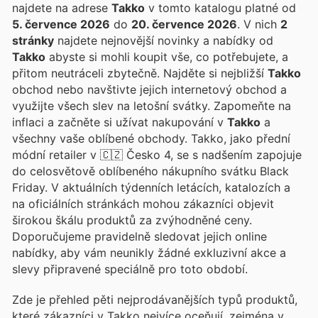
najdete na adrese
Takko
v tomto katalogu platné od
5. července 2026
do
20. července 2026
. V nich
2
stránky
najdete nejnovější novinky a nabídky od
Takko
abyste si mohli koupit vše, co potřebujete, a
přitom neutráceli zbytečně. Najděte si nejbližší
Takko
obchod nebo navštivte jejich internetový obchod a
využijte všech slev na letošní svátky. Zapomeňte na
inflaci a začněte si užívat nakupování v
Takko
a
všechny vaše oblíbené obchody. Takko, jako přední
módní retailer v 🇨🇿 Česko 4, se s nadšením zapojuje
do celosvětově oblíbeného nákupního svátku Black
Friday. V aktuálních týdenních letácích, katalozích a
na oficiálních stránkách mohou zákazníci objevit
širokou škálu produktů za zvýhodněné ceny.
Doporučujeme pravidelně sledovat jejich online
nabídky, aby vám neunikly žádné exkluzivní akce a
slevy připravené speciálně pro toto období.
Zde je přehled pěti nejprodávanějších typů produktů,
které zákazníci v Takko nejvíce oceňují, zejména v