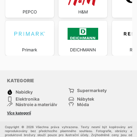
PEPCO
H&M
Primark
DEICHMANN
Res
KATEGORIE
Supermarkety
Nabídky
Elektronika
Nábytek
Nástroje a materiály
Móda
Sport
Zdraví a krása
Více kategorií
Děti
Domácí zvířata
Ostatní
Nákupní portály
Copyright © 2026 Všechna práva vyhrazena. Texty nesmí být kopírovány ani
reprodukovány bez předchozího písemného souhlasu. Fotografie, obrázky a
produktové brožury slouží pouze pro ilustrační účely. Zvýhodněné ceny jsou od