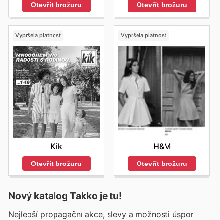
Otevřít brožuru
Otevřít brožuru
Vypršela platnost
Vypršela platnost
Kik
H&M
Otevřít brožuru
Otevřít brožuru
Nový katalog
Takko
je tu!
Nejlepší propagační akce, slevy a možnosti úspor