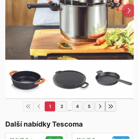
1
2
4
5
...
Další nabídky Tescoma