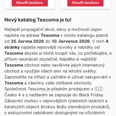
Otevřít brožuru
Otevřít brožuru
Nový katalog
Tescoma
je tu!
Nejlepší propagační akce, slevy a možnosti úspor
najdete na adrese
Tescoma
v tomto katalogu platné
od
25. června 2026
do
10. července 2026
. V nich
4
stránky
najdete nejnovější novinky a nabídky od
Tescoma
abyste si mohli koupit vše, co potřebujete, a
přitom neutráceli zbytečně. Najděte si nejbližší
Tescoma
obchod nebo navštivte jejich internetový
obchod a využijte všech slev na letošní svátky.
Zapomeňte na inflaci a začněte si užívat nakupování v
Tescoma
a všechny vaše oblíbené obchody.
Společnost Tescoma je předním prodejcem v 🇨🇿
Česko 4 a s nadšením se zapojuje do Black Friday.
Zákazníci mohou v nejnovějších týdenních letácích a
katalozích objevit širokou škálu zlevněných produktů,
s exkluzivními nabídkami dostupnými na oficiálních