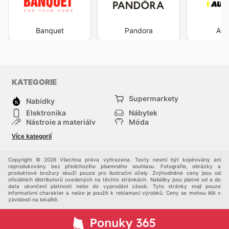
Banquet
Pandora
Aut
KATEGORIE
Supermarkety
Nabídky
Elektronika
Nábytek
Nástroje a materiály
Móda
Sport
Zdraví a krása
Více kategorií
Děti
Domácí zvířata
Ostatní
Nákupní portály
Copyright © 2026 Všechna práva vyhrazena. Texty nesmí být kopírovány ani
reprodukovány bez předchozího písemného souhlasu. Fotografie, obrázky a
produktové brožury slouží pouze pro ilustrační účely. Zvýhodněné ceny jsou od
oficiálních distributorů uvedených na těchto stránkách. Nabídky jsou platné od a do
data ukončení platnosti nebo do vyprodání zásob. Tyto stránky mají pouze
informativní charakter a nelze je použít k reklamaci výrobků. Ceny se mohou lišit v
závislosti na lokalitě.