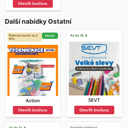
Otevřít brožuru
Další nabídky Ostatní
Platnost končí za 3
Až do 18. 8.
Nové!
dny
SEVT
Action
Otevřít brožuru
Otevřít brožuru
Až do 31. 8.
Vypršela platnost