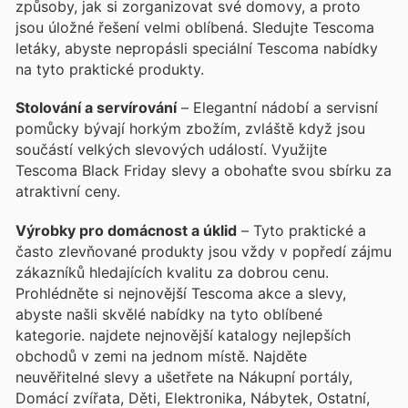
způsoby, jak si zorganizovat své domovy, a proto
jsou úložné řešení velmi oblíbená. Sledujte Tescoma
letáky, abyste nepropásli speciální Tescoma nabídky
na tyto praktické produkty.
Stolování a servírování
– Elegantní nádobí a servisní
pomůcky bývají horkým zbožím, zvláště když jsou
součástí velkých slevových událostí. Využijte
Tescoma Black Friday slevy a obohaťte svou sbírku za
atraktivní ceny.
Výrobky pro domácnost a úklid
– Tyto praktické a
často zlevňované produkty jsou vždy v popředí zájmu
zákazníků hledajících kvalitu za dobrou cenu.
Prohlédněte si nejnovější Tescoma akce a slevy,
abyste našli skvělé nabídky na tyto oblíbené
kategorie.
najdete nejnovější katalogy nejlepších
obchodů v zemi na jednom místě. Najděte
neuvěřitelné slevy a ušetřete na Nákupní portály,
Domácí zvířata, Děti, Elektronika, Nábytek, Ostatní,