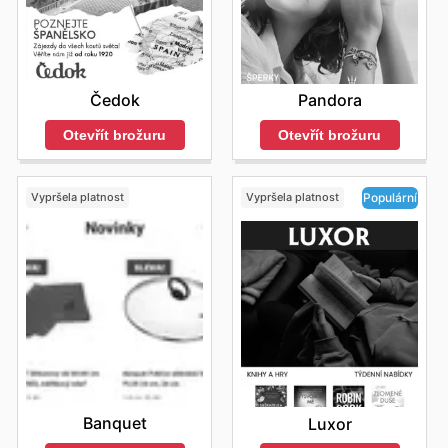
Čedok
Pandora
Otevřít brožuru
Otevřít brožuru
Vypršela platnost
Vypršela platnost
Populární
Banquet
Luxor