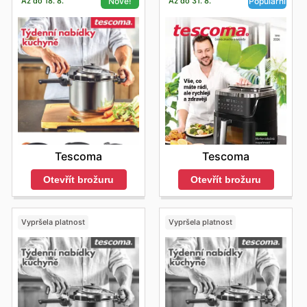
Až do 18. 8.
Až do 31. 8.
Nové!
Populární
Tescoma
Tescoma
Otevřít brožuru
Otevřít brožuru
Vypršela platnost
Vypršela platnost