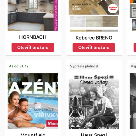
HORNBACH
Koberce BRENO
Otevřít brožuru
Otevřít brožuru
Až do 31. 12.
Vypršela platnost
Vyp
Mountfield
Haus Spezi