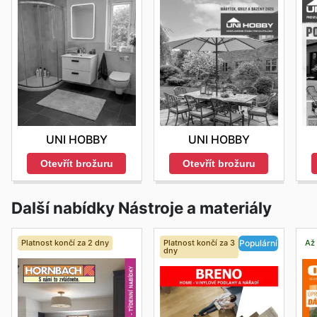
UNI HOBBY
UNI HOBBY
Otevřít brožuru
Otevřít brožuru
Další nabídky Nástroje a materiály
Platnost končí za 2 dny
Platnost končí za 3
Až 
Populární
dny