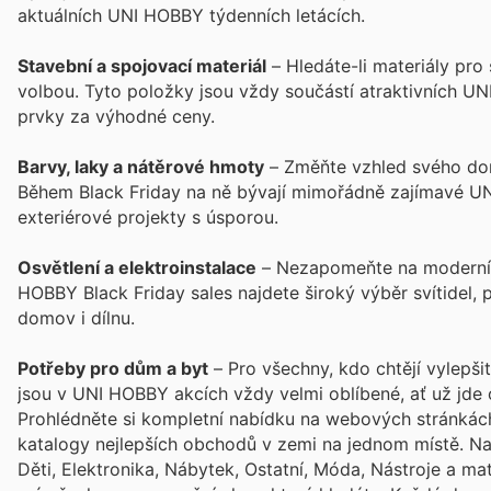
aktuálních UNI HOBBY týdenních letácích.
Stavební a spojovací materiál
– Hledáte-li materiály pro 
volbou. Tyto položky jsou vždy součástí atraktivních UN
prvky za výhodné ceny.
Barvy, laky a nátěrové hmoty
– Změňte vzhled svého dom
Během Black Friday na ně bývají mimořádně zajímavé UNI
exteriérové projekty s úsporou.
Osvětlení a elektroinstalace
– Nezapomeňte na moderní a 
HOBBY Black Friday sales najdete široký výběr svítidel,
domov i dílnu.
Potřeby pro dům a byt
– Pro všechny, kdo chtějí vylepši
jsou v UNI HOBBY akcích vždy velmi oblíbené, ať už jde
Prohlédněte si kompletní nabídku na webových stránkách
katalogy nejlepších obchodů v zemi na jednom místě. Naj
Děti, Elektronika, Nábytek, Ostatní, Móda, Nástroje a ma