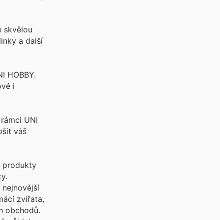
e skvělou
inky a další
NI HOBBY.
vé i
 rámci UNI
šit váš
o produkty
y.
 nejnovější
ácí zvířata,
ch obchodů.