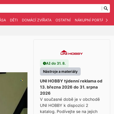
ÁSA
DĚTI
DOMÁCÍ ZVÍŘATA
OSTATNÍ
NÁKUPNÍ PORTÁLY
Až do 31. 8.
Nástroje a materiály
UNI HOBBY týdenní reklama od
13. března 2026 do 31. srpna
2026
V současné době je v obchodě
UNI HOBBY k dispozici 2
katalog. Podívejte se na jejich