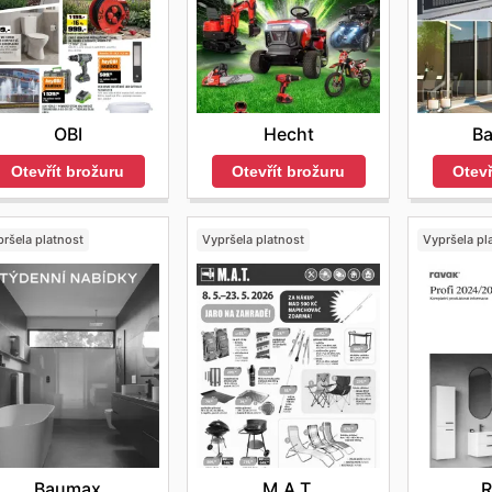
Hecht
B
OBI
Otevřít brožuru
Otevř
Otevřít brožuru
ršela platnost
Vypršela platnost
Vypršela pl
Baumax
M.A.T.
R