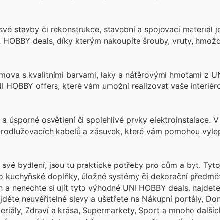
své stavby či rekonstrukce, stavební a spojovací materiál j
I HOBBY deals, díky kterým nakoupíte šrouby, vruty, hmožd
ova s kvalitními barvami, laky a nátěrovými hmotami z U
 HOBBY offers, které vám umožní realizovat vaše interiéro
úsporné osvětlení či spolehlivé prvky elektroinstalace. V
 prodlužovacích kabelů a zásuvek, které vám pomohou vylep
t své bydlení, jsou tu praktické potřeby pro dům a byt. Tyt
 o kuchyňské doplňky, úložné systémy či dekorační předmět
 a nenechte si ujít tyto výhodné UNI HOBBY deals.
najdete
děte neuvěřitelné slevy a ušetřete na Nákupní portály, Dom
teriály, Zdraví a krása, Supermarkety, Sport a mnoho další