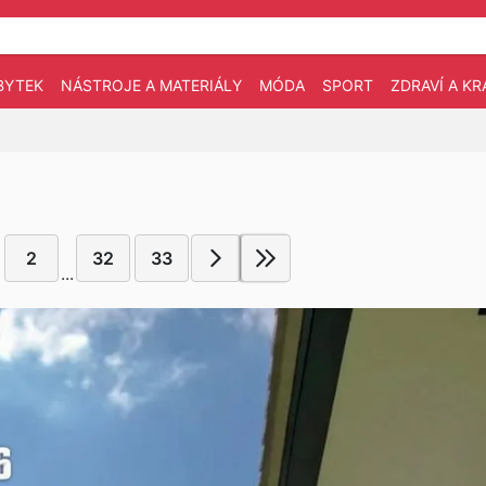
BYTEK
NÁSTROJE A MATERIÁLY
MÓDA
SPORT
ZDRAVÍ A KR
2
32
33
...