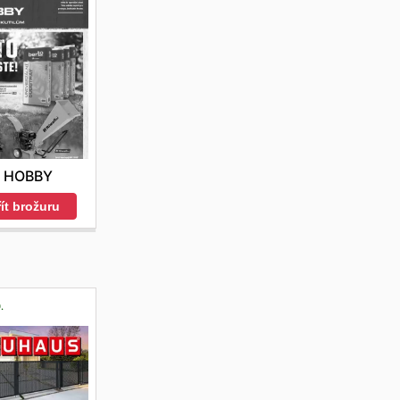
I HOBBY
ít brožuru
.