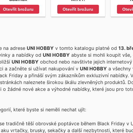
Otevřít brožuru
Otevřít brožuru
Otevř
te na adrese
UNI HOBBY
v tomto katalogu platné od
13. b
vinky a nabídky od
UNI HOBBY
abyste si mohli koupit vše,
bližší
UNI HOBBY
obchod nebo navštivte jejich internetov
aci a začněte si užívat nakupování v
UNI HOBBY
a všechny 
h stránkách naleznete širokou škálu zlevněných produktů. 
šli o žádné nové akce a výhodné nabídky, které jsou pro to
rií, které byste si neměli nechat ujít:
 se tradičně těší obrovské poptávce během Black Friday v
 aku vrtačky, brusky, sekačky a další nezbytnosti, které b