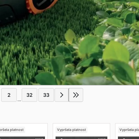
2
32
33
...
ršela platnost
Vypršela platnost
Vypršela pl