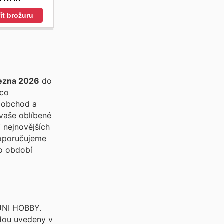
ít brožuru
řezna 2026
do
 co
ý obchod a
vaše oblíbené
Doporučujeme
to období
 UNI HOBBY.
udou uvedeny v