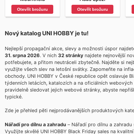
Otevřít brožuru
Otevřít brožuru
Nový katalog
UNI HOBBY
je tu!
Nejlepší propagační akce, slevy a možnosti úspor najde
31. srpna 2026
. V nich
32 stránky
najdete nejnovější no
potřebujete, a přitom neutráceli zbytečně. Najděte si nej
využijte všech slev na letošní svátky. Zapomeňte na infl
obchody. UNI HOBBY v České republice opět oslavuje Black Friday a přináší svým zákazníkům exkluzivní nabídky. V nejnovějších
týdenních letácích, katalozích a na oficiálních webovýc
pravidelně sledovat jejich webové stránky, abyste nepři
typické.
Zde je přehled pěti nejprodávanějších produktových katego
Nářadí pro dílnu a zahradu
– Nářadí pro dílnu a zahradu
Využijte skvělé UNI HOBBY Black Friday sales na kvalitní