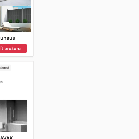
auhaus
ít brožuru
atnost
AVAK