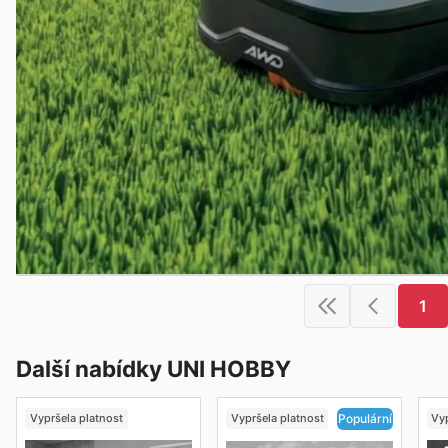
1
Další nabídky UNI HOBBY
Vypršela platnost
Vypršela platnost
Vyp
Populární