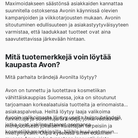
Maximoidakseen säästönsä asiakkaiden kannattaa
suunnitella ostoksensa Avonin käynnissä olevien
kampanjoiden ja viikkotarjousten mukaan. Avonin
sitoutuminen edullisuuteen ja asiakastyytyväisyyteen
varmistaa, että laadukkaat tuotteet ovat aina
saavutettavissa järkevään hintaan.
Mitä tuotemerkkejä voin löytää
kaupasta Avon?
Mitä parhaita brändejä Avonilta löytyy?
Avon on tunnettu ja luotettava kosmetiikan
vähittäiskauppias Suomessa, joka on sitoutunut
tarjoamaan korkealaatuisia tuotteita ja erinomaista
asiakaspalvelua. Heiltä löytyy laaja valikoima
Avonin valikoimasta löytyy useita huippubrändejä,
tunnettuja ja suosittuja brändejä, jotka vastaavat
jotka ovat vakiinnuttaneet asemansa
monipuolisesti jokaisen kuluttajan tarpeisiin ja
kosmetiikkamarkkinoilla. Näihin kuuluvat muun
mieltymyksiin. Olipa kyseessä sitten edullinen