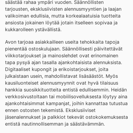
säästää rahaa ympäri vuoden. Säännöllisten
tarjousten, eksklusiivisten alennusmyyntien ja laajan
valikoiman edullisia, mutta korkealaatuisia tuotteita
ansiosta jokainen löytää jotain itselleen sopivaa ja
kukkarolleen ystävällistä.
Avon tarjoaa asiakkailleen useita tehokkaita tapoja
pienentää ostoskulujaan. Säännöllisesti päivitettävät
viikkotarjoukset ja mainoslehdet ovat erinomainen
tapa pysyä ajan tasalla ajankohtaisista alennuksista.
Digitaaliset kupongit ja erikoistarjoukset, joita
julkaistaan usein, mahdollistavat lisäsäästöt. Myös
kausiluonteiset alennusmyynnit ovat hyvä tilaisuus
hankkia suosikkituotteita entistä edullisemmin. Heidän
verkkosivustoltaan tai mobiilisovelluksesta löytyy aina
ajankohtaisimmat kampanjat, joihin kannattaa tutustua
ennen ostosten tekemistä. Eksklusiiviset
jäsenalennukset ja palkkiot tekevät ostokokemuksesta
entistä nautinnollisemman ja säästävämmän.