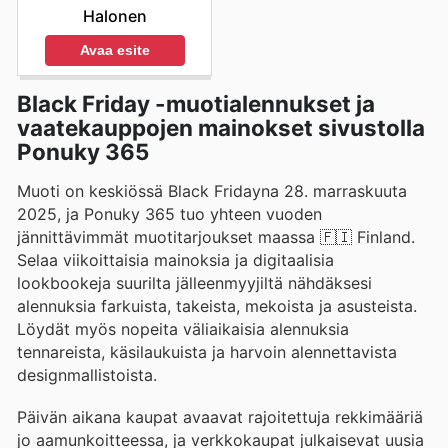
Halonen
Avaa esite
Black Friday -muotialennukset ja
vaatekauppojen mainokset sivustolla
Ponuky 365
Muoti on keskiössä Black Fridayna 28. marraskuuta
2025, ja Ponuky 365 tuo yhteen vuoden
jännittävimmät muotitarjoukset maassa 🇫🇮 Finland.
Selaa viikoittaisia mainoksia ja digitaalisia
lookbookeja suurilta jälleenmyyjiltä nähdäksesi
alennuksia farkuista, takeista, mekoista ja asusteista.
Löydät myös nopeita väliaikaisia alennuksia
tennareista, käsilaukuista ja harvoin alennettavista
designmallistoista.
Päivän aikana kaupat avaavat rajoitettuja rekkimääriä
jo aamunkoitteessa, ja verkkokaupat julkaisevat uusia