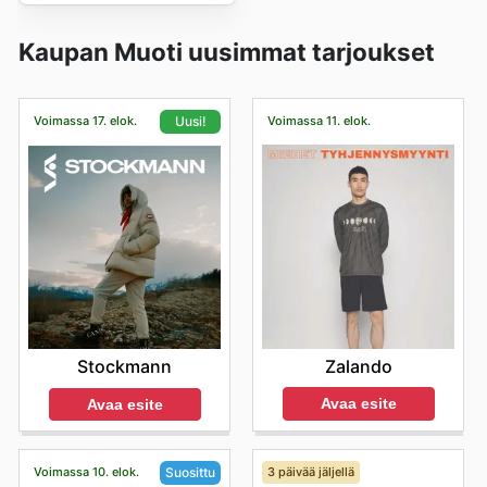
Kaupan Muoti uusimmat tarjoukset
Voimassa 17. elok.
Voimassa 11. elok.
Uusi!
Zalando
Stockmann
Avaa esite
Avaa esite
Voimassa 10. elok.
3 päivää jäljellä
Suosittu