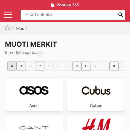
Muoti
MUOTI MERKIT
9 merkkiä saatavilla
#
A
B
C
D
E
F
G
H
I
J
K
L
Asos
Cubus