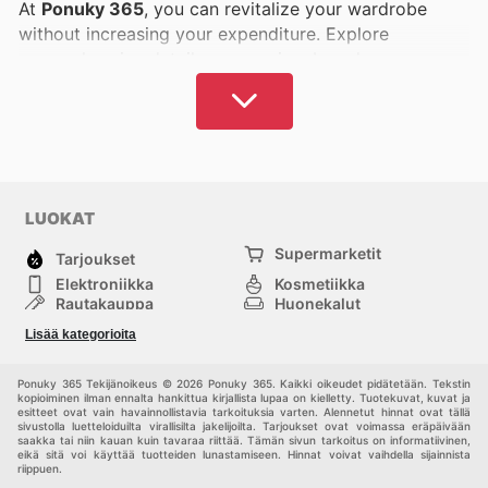
At
Ponuky 365
, you can revitalize your wardrobe
without increasing your expenditure. Explore
comprehensive details on premium brands across
women's and men's apparel, children's fashion,
athletic wear, and much more. What are your
preferred labels, and where do you typically make
your purchases?
Ponuky 365
undoubtedly holds
appealing options that align with your aspirations and
budget. You will find the most current and pertinent
LUOKAT
information, guiding you to available clothing options
Supermarketit
in your vicinity or for online ordering, taking
Tarjoukset
advantage of current promotions.
Elektroniikka
Kosmetiikka
Rautakauppa
Huonekalut
Tavaratalot
Muoti
Finland boasts an extensive array of esteemed
Lisää kategorioita
Urheilu
Muut
domestic and international brands renowned for their
quality, ensuring you can consistently present a
Ponuky 365 Tekijänoikeus © 2026 Ponuky 365. Kaikki oikeudet pidätetään. Tekstin
kopioiminen ilman ennalta hankittua kirjallista lupaa on kielletty. Tuotekuvat, kuvat ja
polished and fashionable appearance. Discover
esitteet ovat vain havainnollistavia tarkoituksia varten. Alennetut hinnat ovat tällä
sivustolla luetteloiduilta virallisilta jakelijoilta. Tarjoukset ovat voimassa eräpäivään
optimal deals from both local retailers and online
saakka tai niin kauan kuin tavaraa riittää. Tämän sivun tarkoitus on informatiivinen,
stores, facilitating the acquisition of sophisticated
eikä sitä voi käyttää tuotteiden lunastamiseen. Hinnat voivat vaihdella sijainnista
riippuen.
garments at competitive prices. Leverage current