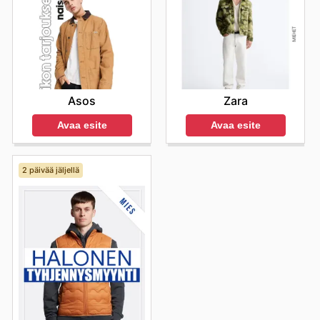
Asos
Zara
Avaa esite
Avaa esite
2 päivää jäljellä