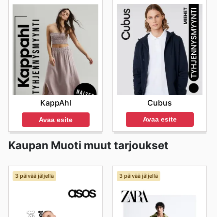
Cubus
KappAhl
Avaa esite
Avaa esite
Kaupan Muoti muut tarjoukset
3 päivää jäljellä
3 päivää jäljellä