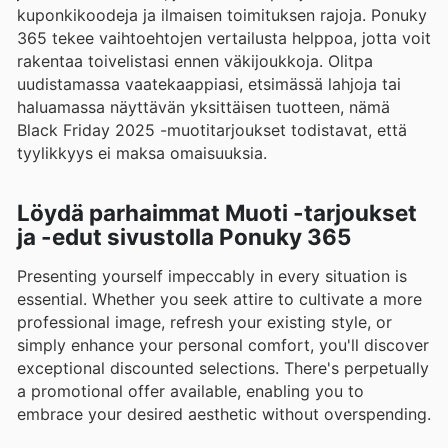
kuponkikoodeja ja ilmaisen toimituksen rajoja. Ponuky
365 tekee vaihtoehtojen vertailusta helppoa, jotta voit
rakentaa toivelistasi ennen väkijoukkoja. Olitpa
uudistamassa vaatekaappiasi, etsimässä lahjoja tai
haluamassa näyttävän yksittäisen tuotteen, nämä
Black Friday 2025 -muotitarjoukset todistavat, että
tyylikkyys ei maksa omaisuuksia.
Löydä parhaimmat Muoti -tarjoukset
ja -edut sivustolla Ponuky 365
Presenting yourself impeccably in every situation is
essential. Whether you seek attire to cultivate a more
professional image, refresh your existing style, or
simply enhance your personal comfort, you'll discover
exceptional discounted selections. There's perpetually
a promotional offer available, enabling you to
embrace your desired aesthetic without overspending.