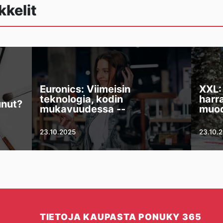
kkelit
Euronics: Viimeisin
XXL:
teknologia, kodin
harr
unut?
mukavuudessa --
muod
23.10.2025
23.10.
TIETOJA KAUPASTA PONUKY 365