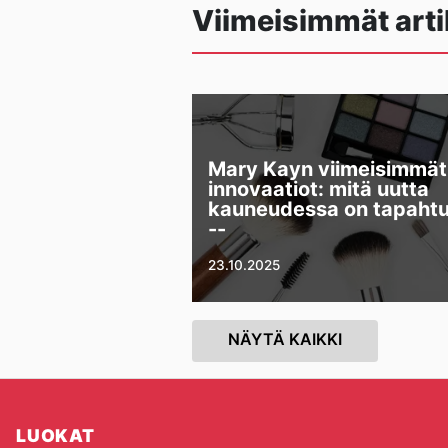
Viimeisimmät arti
Mary Kayn viimeisimmät
innovaatiot: mitä uutta
kauneudessa on tapaht
--
23.10.2025
NÄYTÄ KAIKKI
LUOKAT