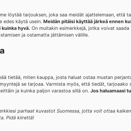
mme löytää tarjouksen, joka saa meidät ajattelemaan, että t
me edes käytä usein.
Meidän pitäisi käyttää järkeä ennen ku
i kuinka hyvä.
On muitakin esimerkkejä, jotka voivat saada
ostamisen ja ostamatta jättämisen välille.
a
keää tietää, miten kauppa, josta haluat ostaa mustan perjanta
a myyntejä se tarjoaa. Varmista myös, että tiedät, tarjoaako s
ittäin ja kuinka paljon varastoa sillä on.
Jos haluamaasi tu
rkkiesi parhaat kuvastot Suomessa, jotta voit ottaa kaiken 
. Pidä kiirettä!