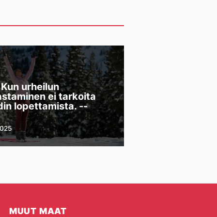
 Kun urheilun
astaminen ei tarkoita
in lopettamista. --
2025
MUUT MAAT