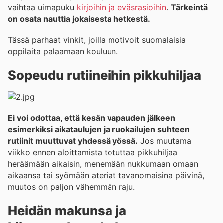
vaihtaa uimapuku
kirjoihin ja eväsrasioihin
.
Tärkeintä
on osata nauttia jokaisesta hetkestä.
Tässä parhaat vinkit, joilla motivoit suomalaisia
oppilaita palaamaan kouluun.
Sopeudu rutiineihin pikkuhiljaa
Ei voi odottaa, että kesän vapauden jälkeen
esimerkiksi aikataulujen ja ruokailujen suhteen
rutiinit muuttuvat yhdessä yössä.
Jos muutama
viikko ennen aloittamista totuttaa pikkuhiljaa
heräämään aikaisin, menemään nukkumaan omaan
aikaansa tai syömään ateriat tavanomaisina päivinä,
muutos on paljon vähemmän raju.
Heidän makunsa ja