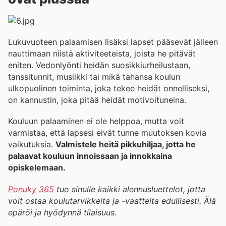
Lukuvuoteen palaamisen lisäksi lapset pääsevät jälleen
nauttimaan niistä aktiviteeteista, joista he pitävät
eniten. Vedonlyönti heidän suosikkiurheilustaan,
tanssitunnit, musiikki tai mikä tahansa koulun
ulkopuolinen toiminta, joka tekee heidät onnelliseksi,
on kannustin, joka pitää heidät motivoituneina.
Kouluun palaaminen ei ole helppoa, mutta voit
varmistaa, että lapsesi eivät tunne muutoksen kovia
vaikutuksia.
Valmistele heitä pikkuhiljaa, jotta he
palaavat kouluun innoissaan ja innokkaina
opiskelemaan.
Ponuky 365
tuo sinulle kaikki alennusluettelot, jotta
voit ostaa koulutarvikkeita ja -vaatteita edullisesti. Älä
epäröi ja hyödynnä tilaisuus.