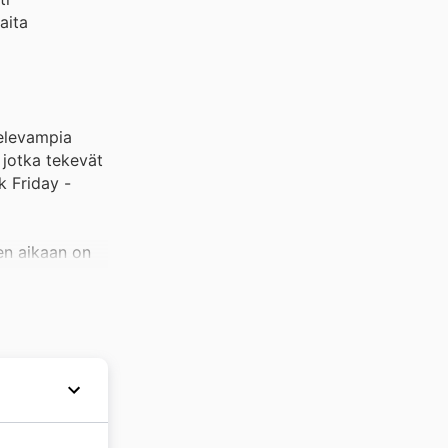
aita
televampia
 jotka tekevät
k Friday -
en aikaan on
een hintaan.
stäkin
utarjouksia.
a erityisesti