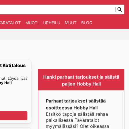
VARATALOT
MUOTI
URHEILU
MUUT
BLOG
t Kotitalous
Hanki parhaat tarjoukset ja säästä
ut. Löydä lisää
y Hall
paljon Hobby Hall
Parhaat tarjoukset säästää
osoitteessa Hobby Hall
Etsitkö tapoja säästää rahaa
paikallisessa Tavaratalot
myymälässäsi? Olet oikeassa