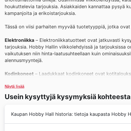
houkuttelevia tarjouksia. Asiakkaiden kannattaa pysyä kuul
kampanjoita ja erikoistarjouksia.
Tässä on viisi parhaiten myyvää tuotetyyppiä, jotka ovat
Elektroniikka
– Elektroniikkatuotteet ovat jatkuvasti kys
tarjouksia. Hobby Hallin viikkolehdyissä ja tarjouksissa o
vaikutuksen niin hinta-laatusuhteellaan kuin ominaisuuksi
alennusmyyntejä.
Kodinkoneet
– Laadukkaat kodinkoneet ovat kotitalouksi
fiksua. Hobby Hallin katalogit ja tarjoukset esittelevät 
Nämä diilit ovat erinomainen tilaisuus päivittää kotisi ilm
Näytä lisää
Usein kysyttyjä kysymyksiä kohteesta
Viihde-elektroniikka
– Viihde-elektroniikka on aina kuum
houkuttelevamman. Hobby Hallin tarjoukset ja verkkosivujen
Kaupan Hobby Hall historia: tietoja kaupasta Hobby H
äänentoistolaitteita ja muita viihdejärjestelmiä. Heidän 
Työkalut ja rakentaminen
– Ammattilaisille ja kotinikkaro
Hobby Hall aloitti taipaleensa Suomessa vuonna 1965,