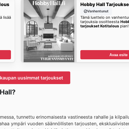
lous
Hobby Hall Tarjoukse
Vanhentunut
 lisää
Tämä luettelo on vanhentun
tarjouksia osoitteesta
Hobb
tarjoukset Kotitalous
pian!
Avaa esite
-kaupan uusimmat tarjoukset
Hall?
messa, tunnettu erinomaisesta vastineesta rahalle ja kilpail
ahaa ympäri vuoden säännöllisten tarjousten, eksklusiiviste