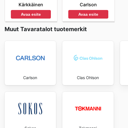
Kärkkäinen
Carlson
Avaa esite
Avaa esite
Muut Tavaratalot tuotemerkit
Carlson
Clas Ohlson