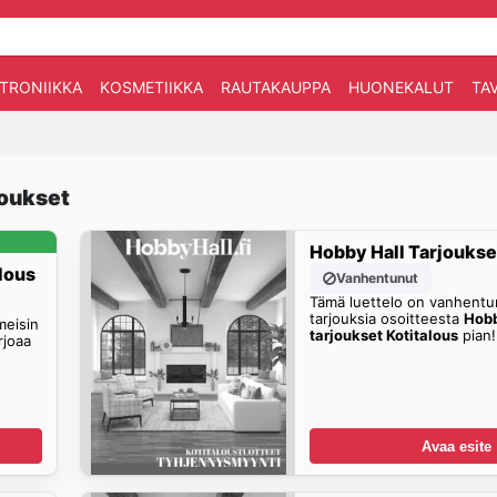
TRONIIKKA
KOSMETIIKKA
RAUTAKAUPPA
HUONEKALUT
TA
joukset
Hobby Hall Tarjoukse
lous
Vanhentunut
Tämä luettelo on vanhentun
tarjouksia osoitteesta
Hobb
meisin
tarjoukset Kotitalous
pian!
rjoaa
Avaa esite