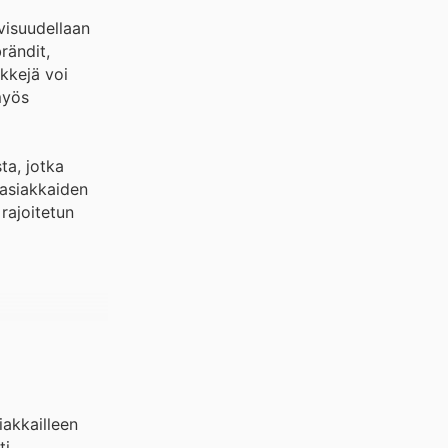
ivisuudellaan
rändit,
rkkejä voi
myös
ta, jotka
 asiakkaiden
rajoitetun
iakkailleen
ti