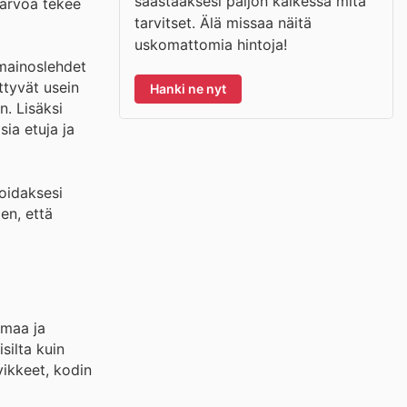
säästääksesi paljon kaikessa mitä
 arvoa tekee
tarvitset. Älä missaa näitä
uskomattomia hintoja!
 mainoslehdet
ttyvät usein
Hanki ne nyt
n. Lisäksi
ia etuja ja
oidaksesi
en, että
imaa ja
silta kuin
vikkeet, kodin