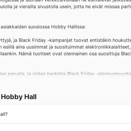
olla ja vierailla sivustolla usein, jotta he eivät missaa parh
 asiakkaiden suosiossa Hobby Hallissa:
yttyjä, ja Black Friday -kampanjat tuovat entistäkin houkut
n esillä aina uusimmat ja suosituimmat elektroniikkalaitteet,
llaankin. Nämä tuotteet ovat olennainen osa suosittuja Blac
en perusta, ja niiden hankinta Black Friday -alennusmyynti
valikoiman suosituimpia ja tehokkaimpia kodinkoneita edullis
että ja toimivuutta merkittävin säästöin.
 Hobby Hall
a tuoteryhmä, ja Black Friday -kampanjat tekevät siitä enti
 diilit pitävät sisällään laajan valikoiman televisioita,
all?
viikkolehdyissään kannattaa ehdottomasti seurata näitä huipp
ijille suunnatut työkalut ja rakennustarvikkeet ovat suosittuj
 kun Postipankki lanseerasi postimyyntipalvelun nimellä