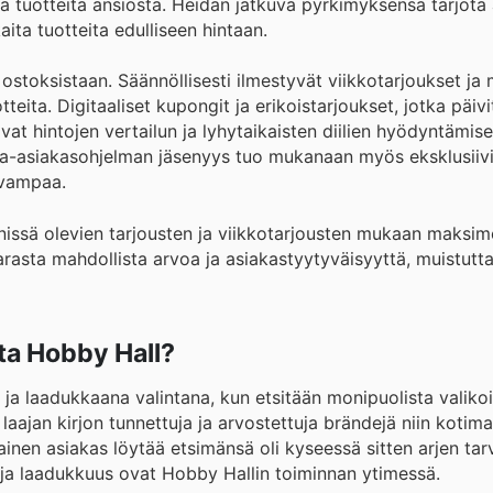
ta tuotteita ansiosta. Heidän jatkuva pyrkimyksensä tarjota
aita tuotteita edulliseen hintaan.
ostoksistaan. Säännöllisesti ilmestyvät viikkotarjoukset ja
teita. Digitaaliset kupongit ja erikoistarjoukset, jotka päivi
vat hintojen vertailun ja lyhytaikaisten diilien hyödyntämise
ta-asiakasohjelman jäsenyys tuo mukanaan myös eksklusiivis
avampaa.
nnissä olevien tarjousten ja viikkotarjousten mukaan maksim
rasta mahdollista arvoa ja asiakastyytyväisyyttä, muistutta
ta Hobby Hall?
a laadukkaana valintana, kun etsitään monipuolista valiko
ajan kirjon tunnettuja ja arvostettuja brändejä niin kotimai
ainen asiakas löytää etsimänsä oli kyseessä sitten arjen tar
 ja laadukkuus ovat Hobby Hallin toiminnan ytimessä.