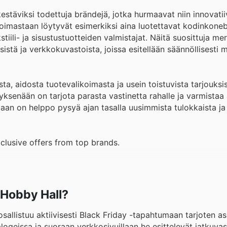
kestäviksi todettuja brändejä, jotka hurmaavat niin innovati
koimastaan löytyvät esimerkiksi aina luotettavat kodinkoneb
tiili- ja sisustustuotteiden valmistajat. Näitä suosittuja me
isistä ja verkkokuvastoista, joissa esitellään säännöllisesti 
ta, aidosta tuotevalikoimasta ja usein toistuvista tarjouksis
ksenään on tarjota parasta vastinetta rahalle ja varmistaa
laan on helppo pysyä ajan tasalla uusimmista tulokkaista ja 
clusive offers from top brands.
a Hobby Hall?
llistuu aktiivisesti Black Friday -tapahtumaan tarjoten as
ogeissa ja suoraan verkkosivuillaan he esittelevät jatkuvas