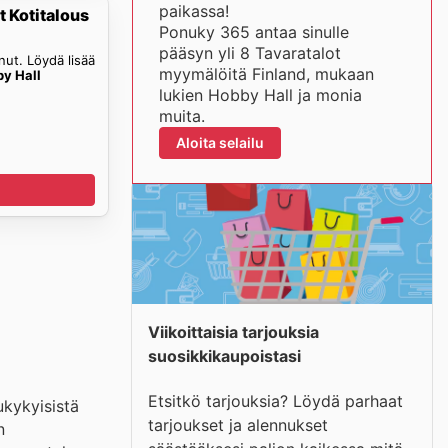
paikassa!
t Kotitalous
Ponuky 365 antaa sinulle
pääsyn yli 8 Tavaratalot
ut. Löydä lisää
myymälöitä Finland, mukaan
y Hall
lukien Hobby Hall ja monia
muita.
Aloita selailu
Viikoittaisia tarjouksia
suosikkikaupoistasi
Etsitkö tarjouksia? Löydä parhaat
ukykyisistä
tarjoukset ja alennukset
n