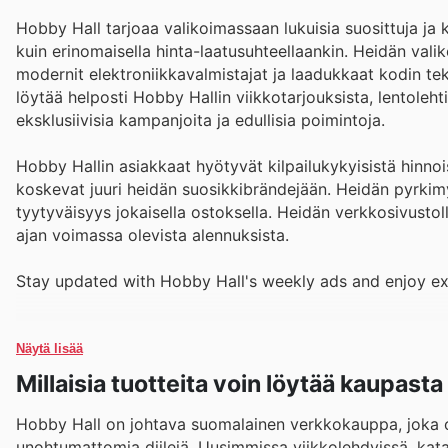
Hobby Hall tarjoaa valikoimassaan lukuisia suosittuja ja 
kuin erinomaisella hinta-laatusuhteellaankin. Heidän vali
modernit elektroniikkavalmistajat ja laadukkaat kodin teks
löytää helposti Hobby Hallin viikkotarjouksista, lentoleht
eksklusiivisia kampanjoita ja edullisia poimintoja.
Hobby Hallin asiakkaat hyötyvät kilpailukykyisistä hinnois
koskevat juuri heidän suosikkibrändejään. Heidän pyrkimy
tyytyväisyys jokaisella ostoksella. Heidän verkkosivustol
ajan voimassa olevista alennuksista.
Stay updated with Hobby Hall's weekly ads and enjoy ex
Näytä lisää
Millaisia tuotteita voin löytää kaupast
Hobby Hall on johtava suomalainen verkkokauppa, joka osa
unohtumattomia diilejä. Uusimmissa viikkolehdyissä, katal