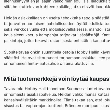
alennusmyyntien ja laajan valikoiman edullisia, laadukkai
siitä houkuttelevan kohteen kaikille, jotka etsivät laadukk
Heidän asiakkaillaan on useita tehokkaita tapoja säästää 
tarjoavat erinomaisen mahdollisuuden löytää edullisia tuot
sekä verkkosivuilla että mobiilisovelluksessa, mahdollista
kausialennukset ja kampanjat tarjoavat lisäsäästöjä. Kan
palkintoja, jotka tekevät ostamisesta entistäkin kannatt
Suositeltavaa onkin suunnitella ostoja Hobby Hallin käy
säästösi. He ovat sitoutuneet tarjoamaan asiakkailleen pa
erinomainen hinta-laatusuhde on aina ulottuvilla.
Mitä tuotemerkkejä voin löytää kaupas
Tavaratalo Hobby Hall tunnetaan Suomessa luotettavana j
erinomaista asiakaspalvelua. Heidän valikoimansa kattaa la
kansainvälisiltäkin markkinoilta. Tämä takaa sen, että jok
sisustus tai vapaa-ajan tuotteet. Brändien monipuolisuus