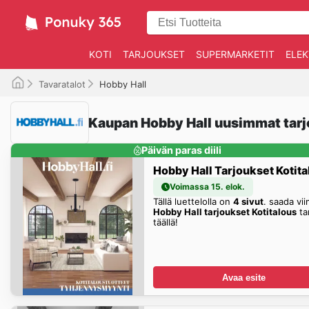
KOTI
TARJOUKSET
SUPERMARKETIT
ELEK
Tavaratalot
Hobby Hall
Kaupan Hobby Hall uusimmat tar
Päivän paras diili
Hobby Hall Tarjoukset Kotita
Voimassa 15. elok.
Tällä luettelolla on
4 sivut
. saada vii
Hobby Hall tarjoukset Kotitalous
ta
täällä!
Avaa esite