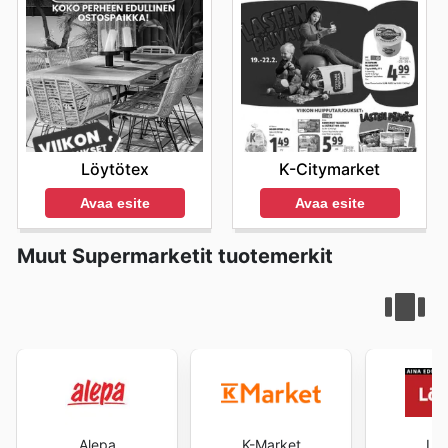
Kannattaa tarkistaa heidän ajankohtaiset tarjouksensa,
vierailemaan sivustolla säännöllisesti, jotta et missaa
sillä uusia diilejä ilmestyy jatkuvasti.
mitään
Lidl deals
-tarjousta tai viikon tärkeimpiä
Lidl
sales
.
Lidl ad this week
-osiosta löydät ajankohtaisen
Kannustamme asiakkaita suunnittelemaan ostoksiaan
tiedon kaikista
Lidl sales this week
ja
Lidl weekly ads
-
näiden tärkeiden sesonkialetapahtumien ympärille. Pysy
tarjouksista, jotka on suunniteltu tekemään ostamisesta
aina ajan tasalla Lidlin viikoittaisten mainosten, Lidlin
entistäkin edullisempaa. Heidän
Lidl flyers
ovat
mainoksen tällä viikolla, Lidlin alennusten ja Lidlin
helppokäyttöinen tapa suunnitella omia ostoksiaan ja
mainoslehtisten avulla. Vierailemalla säännöllisesti Lidlin
hyödyntää parhaat
Lidl deals
. Lidlin filosofia on tehdä
virallisilla verkkosivuilla varmistat, että et jää paitsi
Löytötex
K-Citymarket
laadukkaista tuotteista saavutettavia kaikille, ja heidän
uusista kampanjoista ja eksklusiivisista tarjouksista.
jatkuvat kampanjansa ovat merkittävä osa tätä
Avaa esite
Avaa esite
Nämä ovat parhaita tapoja hyödyntää Lidlin tarjoamia
pyrkimystä. Pysymällä tietoisena Lidlin tarjouksista,
säästöjä ja löytää laadukkaita tuotteita edulliseen
asiakkaat voivat merkittävästi pienentää
hintaan.
Muut Supermarketit tuotemerkit
ruokaostostensa kustannuksia tinkimättä laadusta.
Heidän panostuksensa läpinäkyvyyteen ja selkeään
tiedonjakoon varmistaa, että jokainen asiakas voi tehdä
itselleen parhaat ostosvalinnat. Visit Lidl's website today
to explore the best deals and start saving now.
Alepa
K-Market
Löy