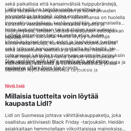
sekä paikallisia että kansainvälisiä huippubrändejä,
Lidlissä heillä on tarjolla useita suosittuja ja
jotka takaavat monipuolisuuden ja luotettavuuden
arvostettuja brändejä, jotka erottuvat
jokaiselle asiakkaalle. Heidän valikoimansa on huolella
innovatiivisuudellaan, kestävyydellään, erinomaisella
kuratoitu vastaamaan monenlaisia tarpeita ja
hinta-laatusuhteellaan tai kuluttajien keskuudessa
mieltymyksiä, tehden Lidlistä ensisijaisen ostospaikan
Lidlistä ostaminen tarjoaa useita etuja, kuten
nauttimallaan suosiolla. Heiltä löytyy tunnettuja
monille.
kilpailukykyiset hinnat, aidot ja laadukkaat tuotteet
elintarvikebrändejä, korkealaatuisia kodintuotteita
sekä jatkuvat kampanjat suosituilta brändeiltä. He
sekä laadukkaita vaatteita ja jalkineita. Asiakkaat
rohkaisevat lukijoita tutustumaan uusimpiin tarjouksiin
voivat helposti löytää nämä brändit viikoittaisista
Stay updated with Lidl's weekly ads and enjoy
verkossa ja pysymään ajan tasalla uusista tuotteista ja
mainoksista, esitteistä ja verkkokuvastoista, joissa
exclusive offers from top brands.
rajoitetun ajan tarjouksista.
esitellään myös eksklusiivisia tarjouksia ja
kampanjoita.
Näytä lisää
Millaisia tuotteita voin löytää
kaupasta Lidl?
Lidl on Suomessa johtava vähittäiskauppaketju, joka
osallistuu aktiivisesti Black Friday -tarjouksiin. Heidän
asiakkaitaan hemmotellaan viikoittaisissa mainoksissa,