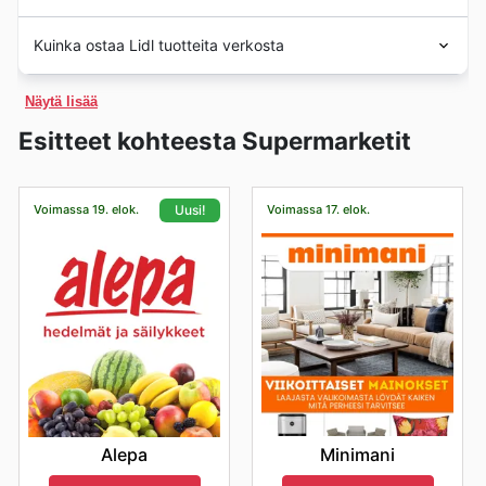
Lidlin viikoittaiset mainokset, kuvastot ja
paremmin paikallisia tarpeita. Heidän pitkäjänteinen
ajankohtaisissa tarjouksissaan ja verkkosivustollaan,
vähittäiskaupassa tarjoamalla asiakkailleen
verkkotarjoukset päivittyvät säännöllisesti, joten
Lidl Suomessa: Aukioloajat ja Parhaat Käyntihetket
sitoutumisensa laatuun ja edullisuuteen on rakentanut
korkealaatuisia tuotteita kilpailukykyiseen hintaan.
tuoden asiakkaille muotia edullisesti. Ne ovat
Kuinka ostaa Lidl tuotteita verkosta
kannattaa pysyä kuulolla!
Lidl-myymälät Suomessa ovat avoinna useimpina
luottamusta ja uskollisuutta asiakkaiden keskuudessa.
Heidän lähestymistapansa perustuu tehokkuuteen ja
täydellisiä päivittämään vaatekaappia uusiin kauden
Heidän suosituimpien sesonkialetapahtumiensa joukossa
päivinä viikossa tarjoten asiakkailleen joustavuutta
Tällä hetkellä Lidlillä on Suomessa jo yli 250 myymälää,
suoraviivaisuuteen, mikä mahdollistaa sen, että he
Lidl tarjoaa asiakkailleen kätevän
ovat:
trendeihin.
ostosten tekemiseen. Yleensä he avaavat ovensa
jotka palvelevat asiakkaita ympäri maan laajan ja
Näytä lisää
voivat välittää säästöt suoraan kuluttajille. Lidl
verkkokauppakokemuksen myös Suomessa,
Black Friday:
Tämä vuoden suurin alennuspäivä on
aamuisin ja palvelevat asiakkaita iltaan saakka, mikä
monipuolisen
valikoiman
voimin. Heidän tarjontansa
tunnetaan laajasta valikoimastaan, joka kattaa niin
mahdollistaen tuotteiden selaamisen ja ostamisen
täynnä houkuttelevia tarjouksia. Heidän Black Friday -
Esitteet kohteesta Supermarketit
Lelut ja Pelit
– Perheiden ilo ja nauru ovat taattuja, kun
mahdollistaa vierailun monenlaisiin aikatauluihin
kattaa kaiken tuoreista
vihanneksista
ja
hedelmistä
päivittäistavarat, tuoreet elintarvikkeet, kodintarvikkeet
vaivattomasti suoraan kotoa käsin tai liikkeellä ollessa.
tapahtumissaan keskitytään erityisesti elektroniikkaan,
sopivasti. Päivittäinen aukioloaika vaihtelee hieman
lelut ja pelit ovat tarjouksessa Black Fridayn aikana.
aina laadukkaisiin
lihatuotteisiin
,
leipomotuotteisiin
ja
kuin sesongin mukaiset erikoistuotteetkin. Heidän
Heidän virallinen verkkokauppansa löytyy osoitteesta
kodintavaroihin ja sesongin mukaisiin design-tuotteisiin.
myymäläkohtaisesti, mutta pyrkii kattamaan päivän
kodintarvikkeisiin
. Lidl panostaa vahvasti myös
Lidl tarjoaa laadukkaita ja viihdyttäviä leluja lapsille,
kauppojensa selkeä ja selkeästi järjestetty ilme
lidl.fi
. Verkkokaupasta asiakkaat voivat löytää laajan
Odottakaa jopa merkittäviä prosenttialennuksia (% OFF)
vilkkaimmat ja rauhallisemmat hetket. Heidän
luomutuotteiden
ja
kasvipohjaisten vaihtoehtojen
Voimassa 19. elok.
Voimassa 17. elok.
Uusi!
jotka ovat esillä viikoittaisissa mainoksissa ja diileissä,
yhdistettynä jatkuvaan uusien tuotteiden tuomiseen
valikoiman tuotteita, aina suosituimmista arjen
ja houkuttelevia "osta yksi, saat toisen kaupan päälle" -
tavoitteenaan on varmistaa, että jokainen voi löytää
saatavuuteen, varmistaen, että jokainen asiakas löytää
valikoimaan tekee Lidl-ostokokemuksesta miellyttävän
tarjoten edullisia lahjaideoita. Ne ovat välttämättömiä
tarvikkeista uusimpiin innovaatioihin ja sesonkituotteisiin.
kampanjoita (buy-one-get-one). Nämä ovat täydellisiä
sopivan ajan asioida.
etsimänsä. He ovat muodostuneet tärkeäksi osaksi
ja vaivattoman. Suomessa heidän kauppansa sijaitsevat
juhla- ja lahjakauden ostoksissa.
Tästä syystä verkkokauppa on erinomainen tapa
hetkiä hankkia haluamiasi tuotteita edullisemmin.
Parhaat ajat vierailla Lidlissä, jotta vältytään ruuhkilta ja
suomalaista
ruokakauppaa
, tarjoten jatkuvasti
strategisesti hyvillä paikoilla, jotta ne ovat helposti
tutustua Lidlin koko tarjontaan ja tehdä ostoksia juuri
nautitaan sujuvammasta ostoskokemuksesta, ovat
erinomaisen hinta-laatusuhteen ja miellyttävän
Cyber Monday:
Perinteisen Black Fridayn jatkeena
saavutettavissa arjen kiireissä. Heidän tavoitteenaan on
silloin, kun se itselle parhaiten sopii.
Ruoka- ja Herkkutuotteet
– Lidl tunnetaan
yleensä arkipäivisin keskellä aamupäivää tai aikaisin
ostokokemuksen, mikä tekee heistä vahvan toimijan
Cyber Monday tarjoaa verkossa eksklusiivisia tarjouksia.
tehdä laadukkaista tuotteista kaikkien suomalaisten
Lidl hemmottelee verkko-ostajiaan monipuolisilla
erinomaisista ruoka- ja herkkuvalikoimistaan, ja Black
iltapäivällä. Tällöin asiakasvirta on usein pienempää kuin
markkinoilla.
Heillä on usein tarjolla erityisesti verkkokaupan omia
ulottuville, ja he onnistuvat tässä erinomaisesti.
säästömahdollisuuksilla. Heidän verkkokaupassaan on
aamuisin heti avautuessa tai iltaisin työpäivän jälkeen.
Fridayn aikaan nämä suosikkituotteet ovat erityisen
diilejä, mahdollisesti jopa ilmaista toimitusta (free
Tutustu Lidl viikkotarjouksiin ja ajankohtaisiin
usein tarjolla digitaalisia tarjouksia, lyhytaikaisia flash-
Heidän vinkkinsä ostosten tehostamiseksi sisältävät
houkuttelevasti hinnoiteltuja. Heidän viimeisimmät
shipping) tai pisteitä kerääviä kampanjoita (rewards
kampanjoihin
sale-kampanjoita ja rajattuja alennuksia, jotka eivät
muun muassa ostoslistan laatimisen etukäteen, jotta
points) ostosten yhteydessä. Tämä on mainio tilaisuus
tarjouksensa ja Lidl deals -sivustonsa esittelevät
Yksi Lidl:n vahvuuksista on heidän jatkuvasti päivittyvät
välttämättä ole saatavilla fyysisissä myymälöissä. Nämä
löytää etsimänsä nopeammin. Myös iltaisin, erityisesti
tehdä ostoksia mukavasti kotoa käsin ja hyötyä
ja houkuttelevat tarjouksensa. Asiakkaat voivat löytää
parhaita diilejä, jotka tekevät arjesta herkullisempaa ja
yksinoikeudella verkossa julkaistavat diilit, sekä
lähempänä sulkemisaikaa, saattaa olla rauhallisempaa,
erikoistarjouksista.
Lidl ad this week
-osastolta uusimmat
Lidl weekly ads
,
Minimani
Alepa
edullisempaa. Ne ovat täydellisiä nautiskeluun ja
mahdolliset tuotepaketit, tarjoavat erinomaisen tavan
mutta silloin tuotevalikoima saattaa olla joistain osin
jotka esittelevät viikon parhaat
Lidl deals
ja
Lidl sales
.
hankkia suosikkituotteita entistä edullisemmin.
ruokapöydän täydentämiseen.
Joulu ja Juhlasesonki:
Joulun ja muiden juhlapyhien