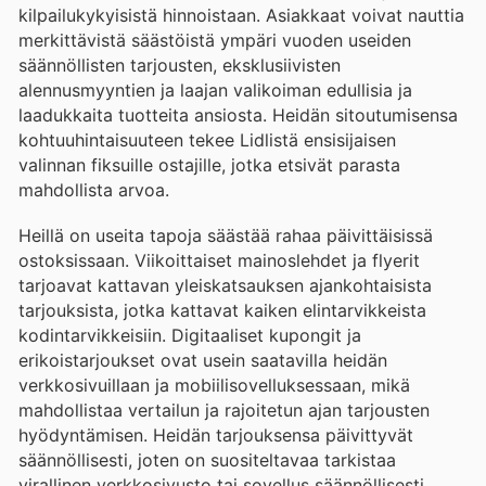
kilpailukykyisistä hinnoistaan. Asiakkaat voivat nauttia
merkittävistä säästöistä ympäri vuoden useiden
säännöllisten tarjousten, eksklusiivisten
alennusmyyntien ja laajan valikoiman edullisia ja
laadukkaita tuotteita ansiosta. Heidän sitoutumisensa
kohtuuhintaisuuteen tekee Lidlistä ensisijaisen
valinnan fiksuille ostajille, jotka etsivät parasta
mahdollista arvoa.
Heillä on useita tapoja säästää rahaa päivittäisissä
ostoksissaan. Viikoittaiset mainoslehdet ja flyerit
tarjoavat kattavan yleiskatsauksen ajankohtaisista
tarjouksista, jotka kattavat kaiken elintarvikkeista
kodintarvikkeisiin. Digitaaliset kupongit ja
erikoistarjoukset ovat usein saatavilla heidän
verkkosivuillaan ja mobiilisovelluksessaan, mikä
mahdollistaa vertailun ja rajoitetun ajan tarjousten
hyödyntämisen. Heidän tarjouksensa päivittyvät
säännöllisesti, joten on suositeltavaa tarkistaa
virallinen verkkosivusto tai sovellus säännöllisesti