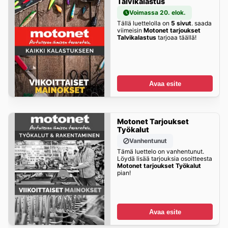
Talvikalastus
Voimassa 20. elok.
Tällä luettelolla on
5 sivut
. saada
viimeisin
Motonet tarjoukset
Talvikalastus
tarjoaa täällä!
Avaa esite
Motonet Tarjoukset
Työkalut
Vanhentunut
Tämä luettelo on vanhentunut.
Löydä lisää tarjouksia osoitteesta
Motonet tarjoukset Työkalut
pian!
Avaa esite