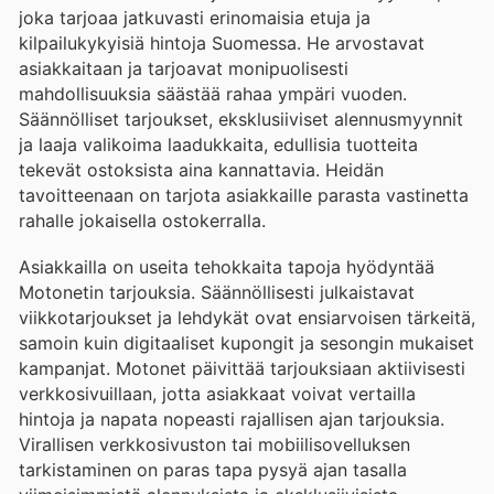
joka tarjoaa jatkuvasti erinomaisia etuja ja
kilpailukykyisiä hintoja Suomessa. He arvostavat
asiakkaitaan ja tarjoavat monipuolisesti
mahdollisuuksia säästää rahaa ympäri vuoden.
Säännölliset tarjoukset, eksklusiiviset alennusmyynnit
ja laaja valikoima laadukkaita, edullisia tuotteita
tekevät ostoksista aina kannattavia. Heidän
tavoitteenaan on tarjota asiakkaille parasta vastinetta
rahalle jokaisella ostokerralla.
Asiakkailla on useita tehokkaita tapoja hyödyntää
Motonetin tarjouksia. Säännöllisesti julkaistavat
viikkotarjoukset ja lehdykät ovat ensiarvoisen tärkeitä,
samoin kuin digitaaliset kupongit ja sesongin mukaiset
kampanjat. Motonet päivittää tarjouksiaan aktiivisesti
verkkosivuillaan, jotta asiakkaat voivat vertailla
hintoja ja napata nopeasti rajallisen ajan tarjouksia.
Virallisen verkkosivuston tai mobiilisovelluksen
tarkistaminen on paras tapa pysyä ajan tasalla