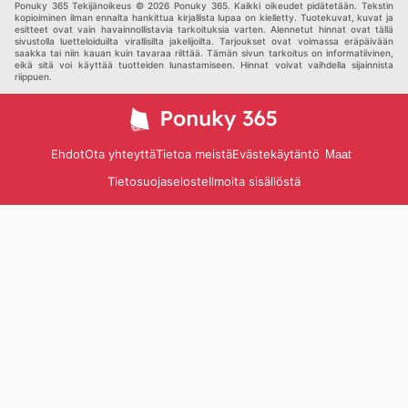
Ponuky 365 Tekijänoikeus © 2026 Ponuky 365. Kaikki oikeudet pidätetään. Tekstin
kopioiminen ilman ennalta hankittua kirjallista lupaa on kielletty. Tuotekuvat, kuvat ja
esitteet ovat vain havainnollistavia tarkoituksia varten. Alennetut hinnat ovat tällä
sivustolla luetteloiduilta virallisilta jakelijoilta. Tarjoukset ovat voimassa eräpäivään
saakka tai niin kauan kuin tavaraa riittää. Tämän sivun tarkoitus on informatiivinen,
eikä sitä voi käyttää tuotteiden lunastamiseen. Hinnat voivat vaihdella sijainnista
riippuen.
Ehdot
Ota yhteyttä
Tietoa meistä
Evästekäytäntö
Maat
Tietosuojaseloste
Ilmoita sisällöstä