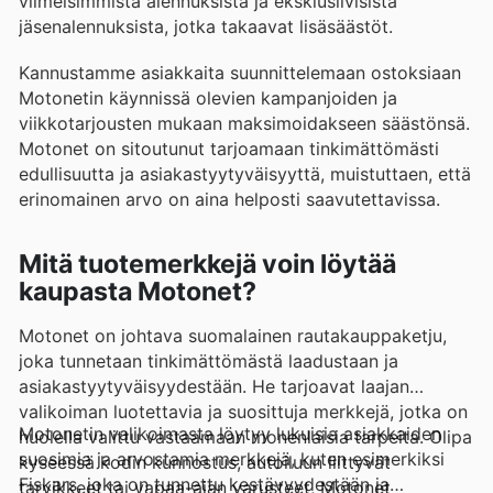
viimeisimmistä alennuksista ja eksklusiivisista
jäsenalennuksista, jotka takaavat lisäsäästöt.
Kannustamme asiakkaita suunnittelemaan ostoksiaan
Motonetin käynnissä olevien kampanjoiden ja
viikkotarjousten mukaan maksimoidakseen säästönsä.
Motonet on sitoutunut tarjoamaan tinkimättömästi
edullisuutta ja asiakastyytyväisyyttä, muistuttaen, että
erinomainen arvo on aina helposti saavutettavissa.
Mitä tuotemerkkejä voin löytää
kaupasta Motonet?
Motonet on johtava suomalainen rautakauppaketju,
joka tunnetaan tinkimättömästä laadustaan ja
asiakastyytyväisyydestään. He tarjoavat laajan
valikoiman luotettavia ja suosittuja merkkejä, jotka on
Motonetin valikoimasta löytyy lukuisia asiakkaiden
huolella valittu vastaamaan monenlaisia tarpeita. Olipa
suosimia ja arvostamia merkkejä, kuten esimerkiksi
kyseessä kodin kunnostus, autoiluun liittyvät
Fiskars, joka on tunnettu kestävyydestään ja
tarvikkeet tai vapaa-ajan varusteet, Motonet