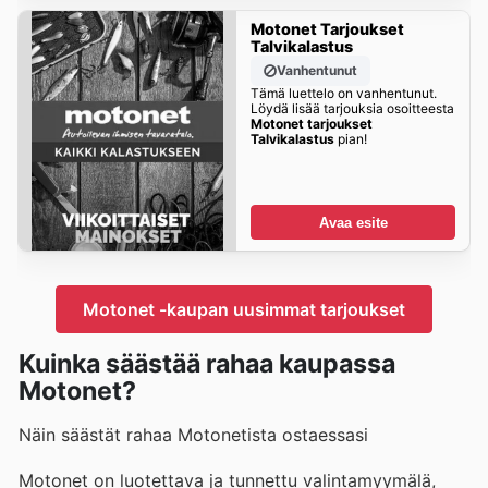
Motonet Tarjoukset
Talvikalastus
Vanhentunut
Tämä luettelo on vanhentunut.
Löydä lisää tarjouksia osoitteesta
Motonet tarjoukset
Talvikalastus
pian!
Avaa esite
Motonet -kaupan uusimmat tarjoukset
Kuinka säästää rahaa kaupassa
Motonet?
Näin säästät rahaa Motonetista ostaessasi
Motonet on luotettava ja tunnettu valintamyymälä,