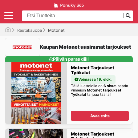
Rautakauppa
Motonet
Kaupan Motonet uusimmat tarjoukset
Päivän paras diili
Motonet Tarjoukset
Työkalut
Voimassa 19. elok.
Tällä luettelolla on
6 sivut
. saada
viimeisin
Motonet tarjoukset
Työkalut
tarjoaa täällä!
Avaa esite
Motonet Tarjoukset