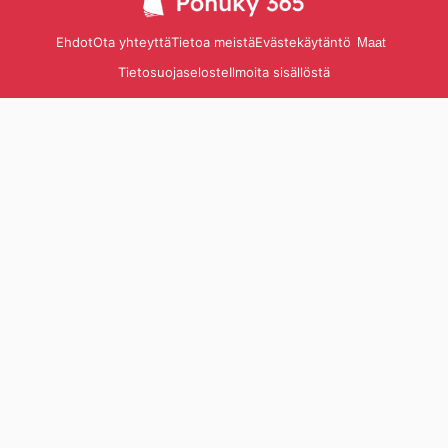
Ehdot
Ota yhteyttä
Tietoa meistä
Evästekäytäntö
Maat
Tietosuojaseloste
Ilmoita sisällöstä