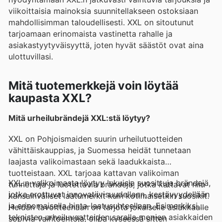
viikoittaisia mainoksia suunnitellakseen ostoksiaan
mahdollisimman taloudellisesti. XXL on sitoutunut
tarjoamaan erinomaista vastinetta rahalle ja
asiakastyytyväisyyttä, joten hyvät säästöt ovat aina
ulottuvillasi.
Mitä tuotemerkkejä voin löytää
kaupasta XXL?
Mitä urheilubrändejä XXL:stä löytyy?
XXL on Pohjoismaiden suurin urheilutuotteiden
vähittäiskauppias, ja Suomessa heidät tunnetaan
laajasta valikoimastaan sekä laadukkaista
tuotteistaan. XXL tarjoaa kattavan valikoiman
XXL:n valikoimasta löytyy lukuisia suosittuja brändejä,
tunnettuja ja luotettavia brändejä, jotka kattavat niin
jotka erottuvat innovatiivisuudellaan, kestävyydellään
kansainväliset laatumerkit kuin kotimaisetkin suosikit.
ja erinomaisella hinta-laatusuhteellaan. Esimerkiksi
Heidän tavoitteenaan on tarjota jokaiselle asiakkaalle
teknisten urheiluvaatteiden saralla monien asiakkaiden
sopivia vaihtoehtoja, olipa kyseessä sitten