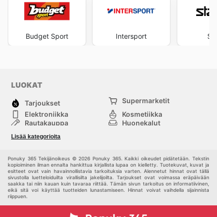
Budget Sport
Intersport
St
LUOKAT
Supermarketit
Tarjoukset
Elektroniikka
Kosmetiikka
Rautakauppa
Huonekalut
Tavaratalot
Muoti
Lisää kategorioita
Urheilu
Muut
Ponuky 365 Tekijänoikeus © 2026 Ponuky 365. Kaikki oikeudet pidätetään. Tekstin
kopioiminen ilman ennalta hankittua kirjallista lupaa on kielletty. Tuotekuvat, kuvat ja
esitteet ovat vain havainnollistavia tarkoituksia varten. Alennetut hinnat ovat tällä
sivustolla luetteloiduilta virallisilta jakelijoilta. Tarjoukset ovat voimassa eräpäivään
saakka tai niin kauan kuin tavaraa riittää. Tämän sivun tarkoitus on informatiivinen,
eikä sitä voi käyttää tuotteiden lunastamiseen. Hinnat voivat vaihdella sijainnista
riippuen.