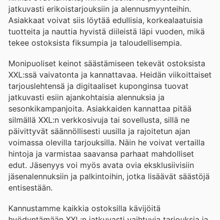
jatkuvasti erikoistarjouksiin ja alennusmyynteihin.
Asiakkaat voivat siis löytää edullisia, korkealaatuisia
tuotteita ja nauttia hyvistä diileistä läpi vuoden, mikä
tekee ostoksista fiksumpia ja taloudellisempia.
Monipuoliset keinot säästämiseen tekevät ostoksista
XXL:ssä vaivatonta ja kannattavaa. Heidän viikoittaiset
tarjouslehtensä ja digitaaliset kuponginsa tuovat
jatkuvasti esiin ajankohtaisia alennuksia ja
sesonkikampanjoita. Asiakkaiden kannattaa pitää
silmällä XXL:n verkkosivuja tai sovellusta, sillä ne
päivittyvät säännöllisesti uusilla ja rajoitetun ajan
voimassa olevilla tarjouksilla. Näin he voivat vertailla
hintoja ja varmistaa saavansa parhaat mahdolliset
edut. Jäsenyys voi myös avata ovia eksklusiivisiin
jäsenalennuksiin ja palkintoihin, jotka lisäävät säästöjä
entisestään.
Kannustamme kaikkia ostoksilla kävijöitä
hyödyntämään XXL:n jatkuvasti vaihtuvia tarjouksia ja