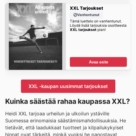
XXL Tarjoukset
Vanhentunut
Tämä luettelo on vanhentunut.
Löydä lisää tarjouksia osoitteesta
XXL tarjoukset
pian!
Avaa esite
XXL -kaupan uusimmat tarjoukset
Kuinka säästää rahaa kaupassa XXL?
Heidi XXL tarjoaa urheilun ja ulkoilun ystäville
Suomessa erinomaisia säästämismahdollisuuksia. He
tietävät, että laadukkaat tuotteet ja kilpailukykyiset
hinnat ovat tärkeitä, minkä vuoksi he panostavat