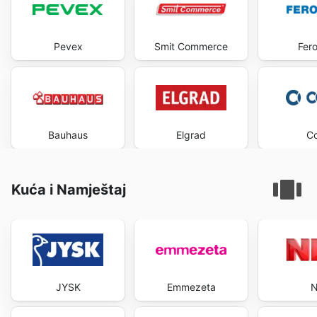
Pevex
Smit Commerce
Fer
Bauhaus
Elgrad
C
Kuća i Namještaj
JYSK
Emmezeta