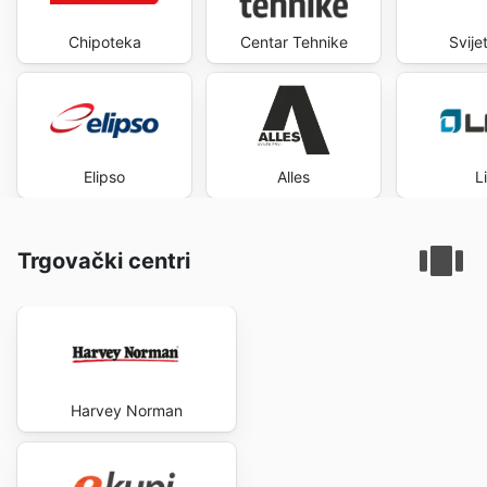
Chipoteka
Centar Tehnike
Svije
Elipso
Alles
L
Trgovački centri
Harvey Norman