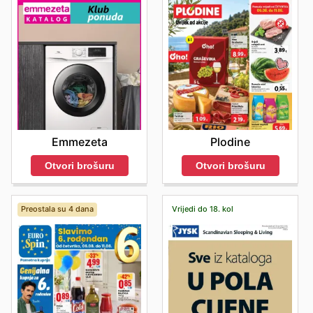
Emmezeta
Plodine
Otvori brošuru
Otvori brošuru
Preostala su 4 dana
Vrijedi do 18. kol