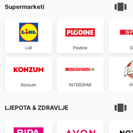
Supermarketi
Lidl
Plodine
S
Konzum
INTERSPAR
P
LJEPOTA & ZDRAVLJE