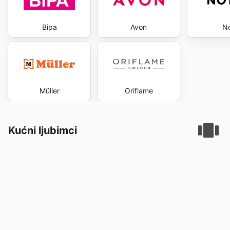
Bipa
Avon
No
Müller
Oriflame
Kućni ljubimci