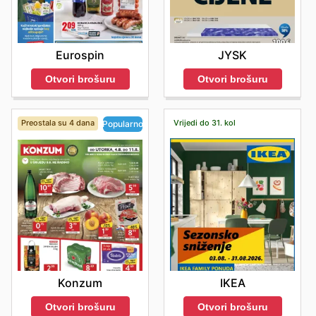
Eurospin
JYSK
Otvori brošuru
Otvori brošuru
Preostala su 4 dana
Vrijedi do 31. kol
Popularno
IKEA
Konzum
Otvori brošuru
Otvori brošuru