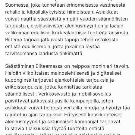
Suomessa, joka tunnetaan erinomaisesta vastineesta
rahalle ja kilpailukykyisistä hinnoistaan. Asiakkaat
voivat nauttia säästöistä ympäri vuoden säännöllisten
tarjousten, eksklusiivisten alennusmyyntien ja laajan
valikoiman edullisia, korkealaatuisia tuotteita ansiosta.
Biltema tarjoaa jatkuvasti tapoja tehdä ostoksista
entistä edullisempia, jotta jokainen löytää
tarvitsemansa laadusta tinkimättä.
Säästäminen Bilteemassa on helppoa monin eri tavoin.
Heidän viikoittaiset mainoslehtisensä ja digitaaliset
kuponginsa tarjoavat ajankohtaisia tarjouksia ja
erikoistarjouksia, jotka kannattaa tarkistaa
säännöllisesti. Verkkosivusto ja mobiilisovellus
päivittyvät jatkuvasti uusilla kampanjoilla, joten
asiakkaat voivat helposti vertailla hintoja ja hyödyntää
rajoitetun ajan tarjouksia. Erityisesti kausiluonteiset
alennusmyynnit ja satunnaiset kampanjat tarjoavat
loistavia tilaisuuksia löytää tuotteita entistä