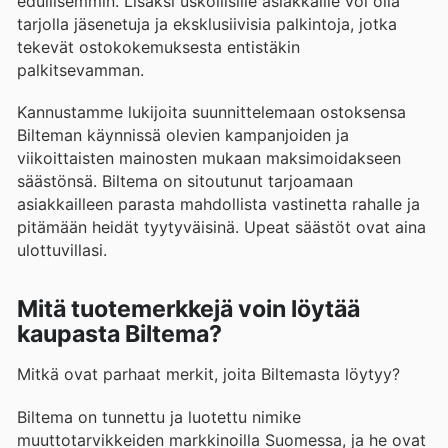
edullisemmin. Lisäksi uskollisille asiakkaille voi olla
tarjolla jäsenetuja ja eksklusiivisia palkintoja, jotka
tekevät ostokokemuksesta entistäkin
palkitsevamman.
Kannustamme lukijoita suunnittelemaan ostoksensa
Bilteman käynnissä olevien kampanjoiden ja
viikoittaisten mainosten mukaan maksimoidakseen
säästönsä. Biltema on sitoutunut tarjoamaan
asiakkailleen parasta mahdollista vastinetta rahalle ja
pitämään heidät tyytyväisinä. Upeat säästöt ovat aina
ulottuvillasi.
Mitä tuotemerkkejä voin löytää
kaupasta Biltema?
Mitkä ovat parhaat merkit, joita Biltemasta löytyy?
Biltema on tunnettu ja luotettu nimike
muuttotarvikkeiden markkinoilla Suomessa, ja he ovat