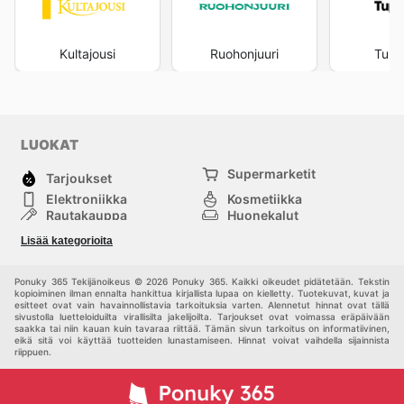
verkkosivustonsa on suunniteltu käyttäjäystävälliseksi,
jotta voit nopeasti ja vaivattomasti löytää parhaat
Biltema deals
ja suunnitella vierailusi myymälässä tai
Kultajousi
Ruohonjuuri
Tupp
tehdä tilauksen verkossa. Käyttämällä hyväksi
Biltema
flyers
ja ajankohtaiset mainokset, varmistat, että saat
aina parhaan mahdollisen hinnan ja nautit Bilteman
tarjoamista eduista täysimääräisesti. Visit Biltema's
website today to explore the best deals and start
LUOKAT
saving now.
Supermarketit
Tarjoukset
Elektroniikka
Kosmetiikka
Rautakauppa
Huonekalut
Tavaratalot
Muoti
Lisää kategorioita
Urheilu
Muut
Ponuky 365 Tekijänoikeus © 2026 Ponuky 365. Kaikki oikeudet pidätetään. Tekstin
kopioiminen ilman ennalta hankittua kirjallista lupaa on kielletty. Tuotekuvat, kuvat ja
esitteet ovat vain havainnollistavia tarkoituksia varten. Alennetut hinnat ovat tällä
sivustolla luetteloiduilta virallisilta jakelijoilta. Tarjoukset ovat voimassa eräpäivään
saakka tai niin kauan kuin tavaraa riittää. Tämän sivun tarkoitus on informatiivinen,
eikä sitä voi käyttää tuotteiden lunastamiseen. Hinnat voivat vaihdella sijainnista
riippuen.