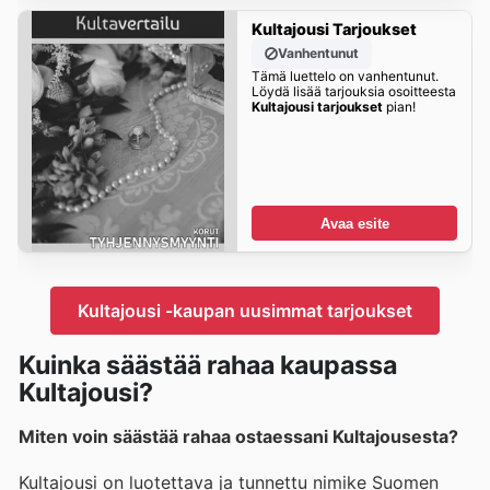
Kultajousi Tarjoukset
Vanhentunut
Tämä luettelo on vanhentunut.
Löydä lisää tarjouksia osoitteesta
Kultajousi tarjoukset
pian!
Avaa esite
Kultajousi -kaupan uusimmat tarjoukset
Kuinka säästää rahaa kaupassa
Kultajousi?
Miten voin säästää rahaa ostaessani Kultajousesta?
Kultajousi on luotettava ja tunnettu nimike Suomen