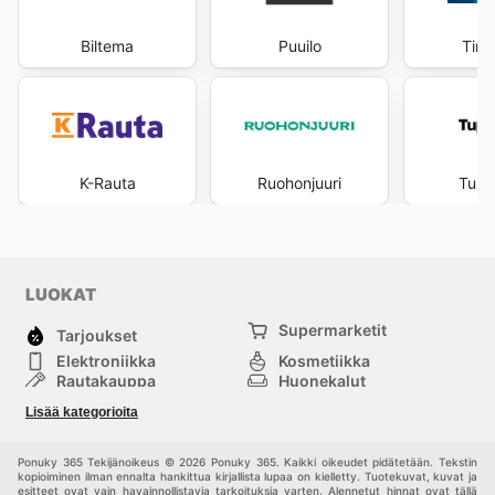
Biltema
Puuilo
Tima
K-Rauta
Ruohonjuuri
Tupp
LUOKAT
Supermarketit
Tarjoukset
Elektroniikka
Kosmetiikka
Rautakauppa
Huonekalut
Tavaratalot
Muoti
Lisää kategorioita
Urheilu
Muut
Ponuky 365 Tekijänoikeus © 2026 Ponuky 365. Kaikki oikeudet pidätetään. Tekstin
kopioiminen ilman ennalta hankittua kirjallista lupaa on kielletty. Tuotekuvat, kuvat ja
esitteet ovat vain havainnollistavia tarkoituksia varten. Alennetut hinnat ovat tällä