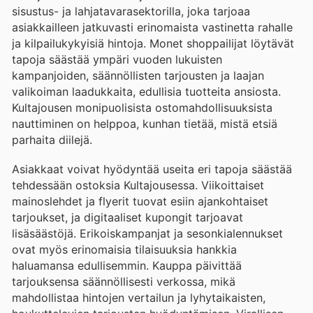
sisustus- ja lahjatavarasektorilla, joka tarjoaa
asiakkailleen jatkuvasti erinomaista vastinetta rahalle
ja kilpailukykyisiä hintoja. Monet shoppailijat löytävät
tapoja säästää ympäri vuoden lukuisten
kampanjoiden, säännöllisten tarjousten ja laajan
valikoiman laadukkaita, edullisia tuotteita ansiosta.
Kultajousen monipuolisista ostomahdollisuuksista
nauttiminen on helppoa, kunhan tietää, mistä etsiä
parhaita diilejä.
Asiakkaat voivat hyödyntää useita eri tapoja säästää
tehdessään ostoksia Kultajousessa. Viikoittaiset
mainoslehdet ja flyerit tuovat esiin ajankohtaiset
tarjoukset, ja digitaaliset kupongit tarjoavat
lisäsäästöjä. Erikoiskampanjat ja sesonkialennukset
ovat myös erinomaisia tilaisuuksia hankkia
haluamansa edullisemmin. Kauppa päivittää
tarjouksensa säännöllisesti verkossa, mikä
mahdollistaa hintojen vertailun ja lyhytaikaisten,