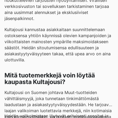
houkuttelevien tarjousten hyödyntämisen. Virallisen
verkkosivuston tai sovelluksen tarkistaminen tarjoaa
aina uusimmat alennukset ja eksklusiiviset
jäsenpalkinnot.
Kultajousi kannustaa asiakkaitaan suunnittelemaan
ostoksensa yhtiön käynnissä olevien kampanjoiden ja
viikoittaisten mainosten ympärille maksimoidakseen
säästöt. Heidän sitoutumisensa edullisuuteen ja
asiakastyytyväisyyteen takaa, että upea arvo on aina
ulottuvilla.
Mitä tuotemerkkejä voin löytää
kaupasta Kultajousi?
Kultajousi on Suomen johtava Muut-tuotteiden
vähittäismyyjä, joka tunnetaan tinkimättömästä
laadustaan ja asiakastyytyväisyydestään. He tarjoavat
laajan valikoiman luotettavia merkkejä, niin kotimaisia
Heidän valikoimistaan löytyvät erityisesti suositut ja
kuin kansainvälisiäkin, varmistaen monipuolisuuden ja